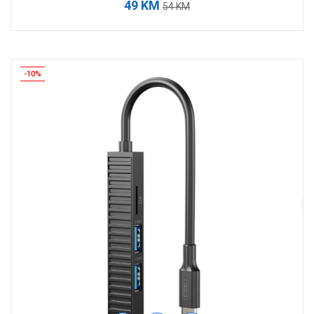
49 KM
54 KM
-10%