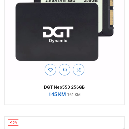
DGT Neo550 256GB
145 KM
161 KM
-10%