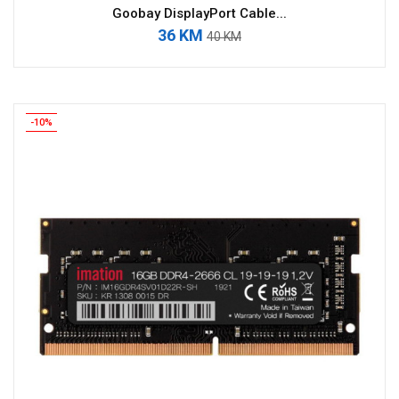
Goobay DisplayPort Cable...
36 KM
40 KM
-10%