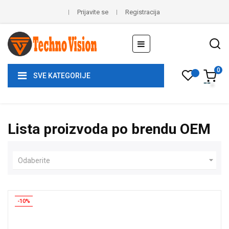
Prijavite se
Registracija
Toggle
☰
navigation
0
SVE KATEGORIJE
Lista proizvoda po brendu OEM

Odaberite
-10%