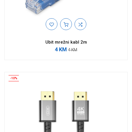
Ubit mrežni kabl 2m
4 KM
4 KM
-10%