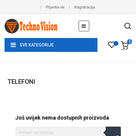
Prijavite se
Registracija
Toggle
☰
navigation
0
SVE KATEGORIJE
TELEFONI
Još uvijek nema dostupnih proizvoda