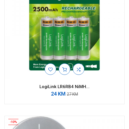
LogiLink LR6RB4 NiMH...
24 KM
27 KM
-10%