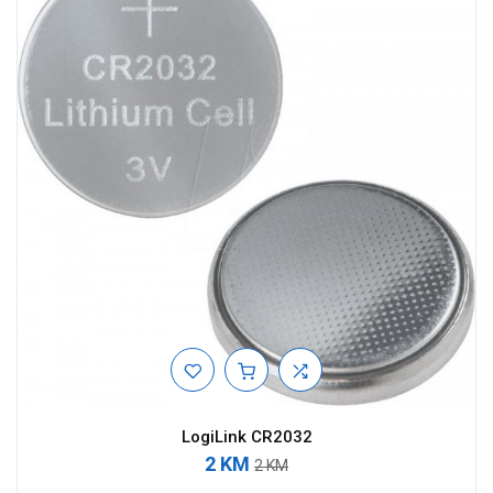
LogiLink CR2032
2 KM
2 KM