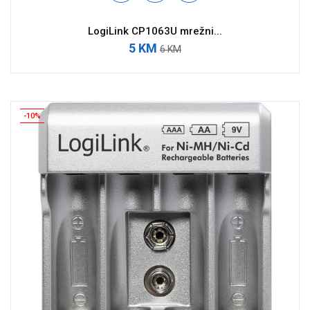
LogiLink CP1063U mrežni...
5 KM
6 KM
-10%