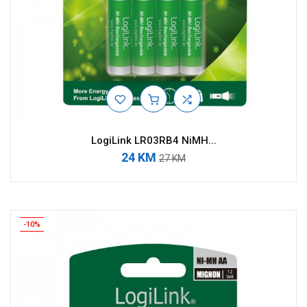
LogiLink LR03RB4 NiMH...
24 KM
27 KM
-10%