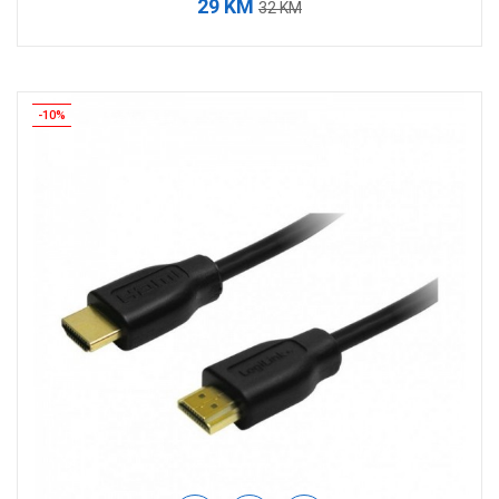
29 KM
32 KM
-10%