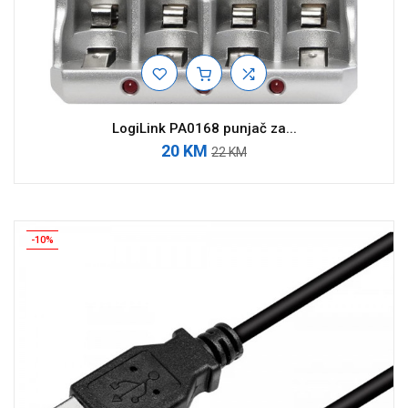
LogiLink PA0168 punjač za...
20 KM
22 KM
-10%