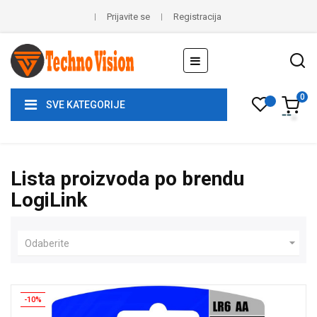
Prijavite se
Registracija
Toggle
☰
navigation
0
SVE KATEGORIJE
Lista proizvoda po brendu
LogiLink

Odaberite
-10%