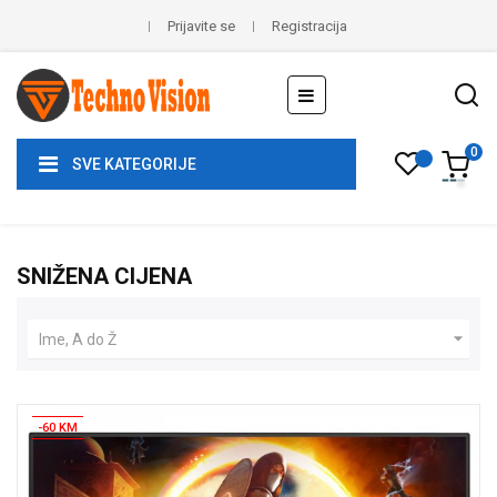
Prijavite se
Registracija
Toggle
☰
navigation
0
SVE KATEGORIJE
SNIŽENA CIJENA

Ime, A do Ž
-60 KM