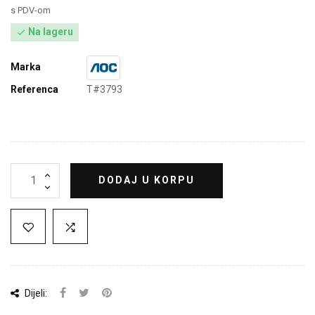
s PDV-om
Na lageru

Marka
Referenca
T#3793
DODAJ U KORPU
Dijeli: