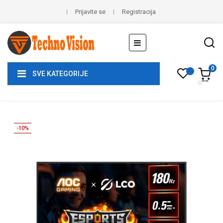
Prijavite se
Registracija
Toggle
☰
navigation
0
SVE KATEGORIJE
-10%