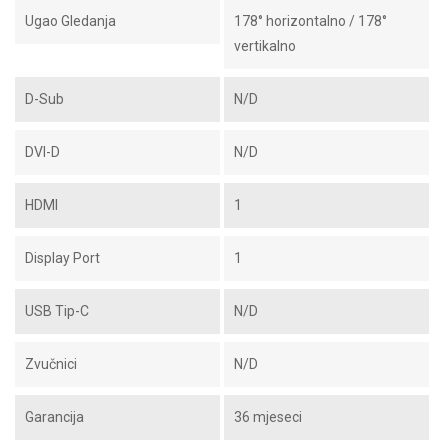
Ugao Gledanja
178° horizontalno / 178°
vertikalno
D-Sub
N/D
DVI-D
N/D
HDMI
1
Display Port
1
USB Tip-C
N/D
Zvučnici
N/D
Garancija
36 mjeseci