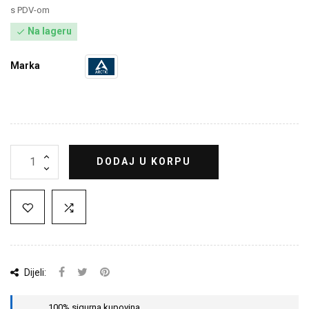
s PDV-om
Na lageru

Marka
DODAJ U KORPU
Dijeli:
100% sigurna kupovina