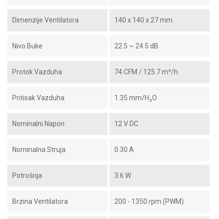
Dimenzije Ventilatora
140 x 140 x 27 mm
Nivo Buke
22.5 ~ 24.5 dB
Protok Vazduha
74 CFM / 125.7 m³/h
Pritisak Vazduha
1.35 mm/H₂O
Nominalni Napon
12 V DC
Nominalna Struja
0.30 A
Potrošnja
3.6 W
Brzina Ventilatora
200 - 1350 rpm (PWM)