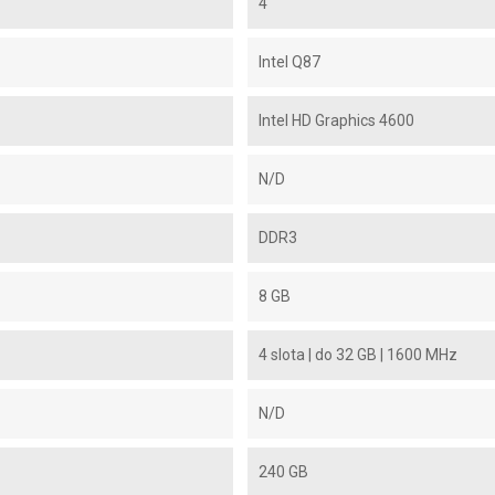
4
Intel Q87
Intel HD Graphics 4600
N/D
DDR3
8 GB
4 slota | do 32 GB | 1600 MHz
N/D
240 GB