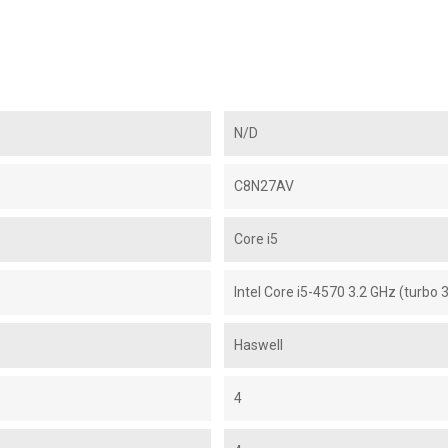
N/D
C8N27AV
Core i5
Intel Core i5-4570 3.2 GHz (turbo 
Haswell
4