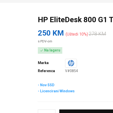
HP EliteDesk 800 G1
250 KM
278 KM
Uštedi 10%
s PDV-om
Na lageru

Marka
Referenca
V#0854
- Nov SSD
- Licencirani Windows