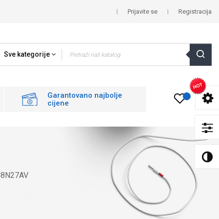
Prijavite se
Registracija
Sve kategorije
0
Garantovano najbolje
cijene
C8N27AV