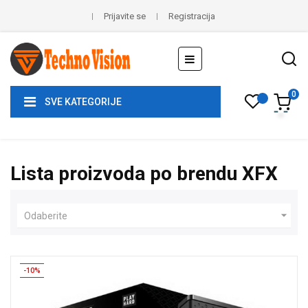
Prijavite se
Registracija
Toggle
☰
navigation
0
SVE KATEGORIJE
Lista proizvoda po brendu XFX

Odaberite
-10%