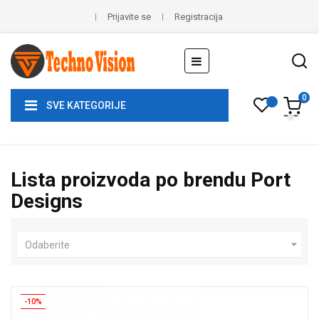
Prijavite se
Registracija
Toggle
☰
navigation
0
SVE KATEGORIJE
Lista proizvoda po brendu Port
Designs

Odaberite
-10%