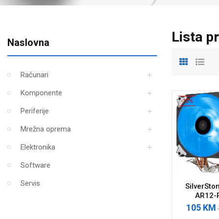
Lista p
Naslovna
Računari
Komponente
-10%
Periferije
Mrežna oprema
Elektronika
Software
Servis
SilverSto
AR12-
105 KM