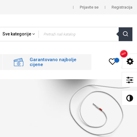
Prijavite se
Registracija
Sve kategorije
0
Garantovano najbolje
cijene