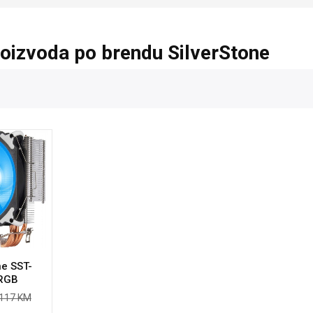
roizvoda po brendu SilverStone
ne SST-
RGB
117 KM