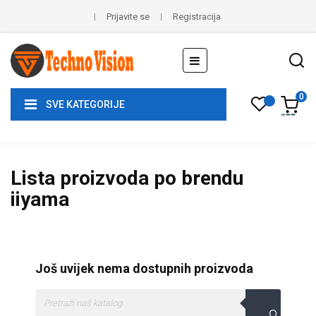
Prijavite se
Registracija
Toggle
☰
navigation
0
SVE KATEGORIJE
Lista proizvoda po brendu
iiyama
Još uvijek nema dostupnih proizvoda