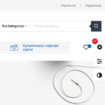
Prijavite se
Registracija
Sve kategorije
0
Garantovano najbolje
cijene