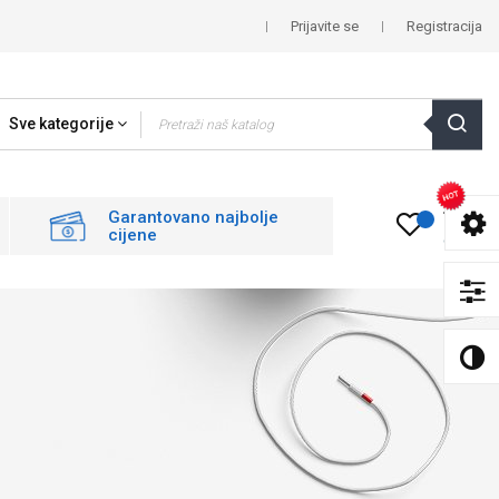
Prijavite se
Registracija
Sve kategorije
0
Garantovano najbolje
cijene