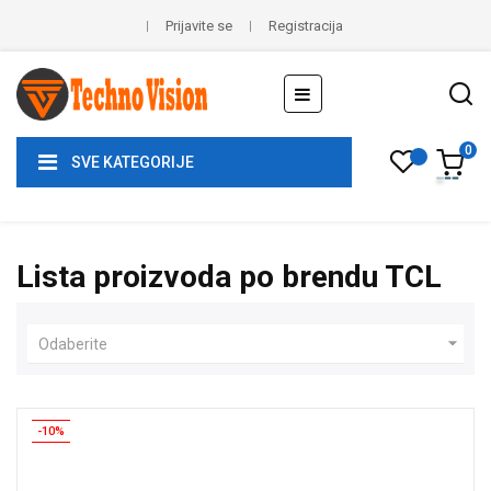
Prijavite se
Registracija
Toggle
☰
navigation
0
SVE KATEGORIJE
Lista proizvoda po brendu TCL

Odaberite
-10%