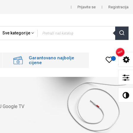
Prijavite se
Registracija
Sve kategorije
0
Garantovano najbolje
cijene
U Google TV