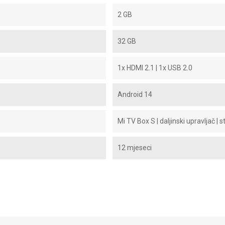
2 GB
32 GB
1x HDMI 2.1 | 1x USB 2.0
Android 14
Mi TV Box S | daljinski upravljač | 
12 mjeseci