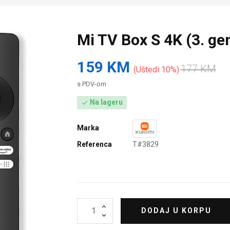
Mi TV Box S 4K (3. g
159 KM
177 KM
Uštedi 10%
s PDV-om
Na lageru

Marka
Referenca
T#3829
DODAJ U KORPU