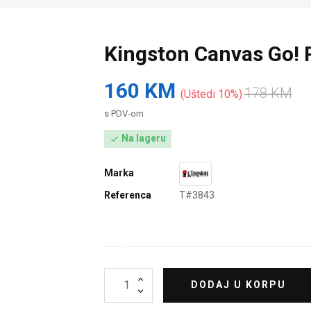
Kingston Canvas Go!
160 KM
178 KM
Uštedi 10%
s PDV-om
Na lageru

Marka
Referenca
T#3843
DODAJ U KORPU