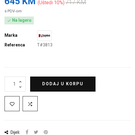
645 KM
717 KM
Uštedi 10%
s PDV-om
Na lageru

Marka
Referenca
T#3813
DODAJ U KORPU
Dijeli: