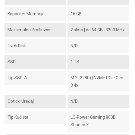
Kapacitet Memorije
16 GB
Maksimalna Proširivost
2 slota | do 64 GB | 3200 MHz
Tvrdi Disk
N/D
SSD
1 TB
Tip SSD-A
M.2 (2280) | NVMe PCIe Gen
3 4x
Optički Uređaj
N/D
Tip Kućišta
LC-Power Gaming 803B
Shaded X