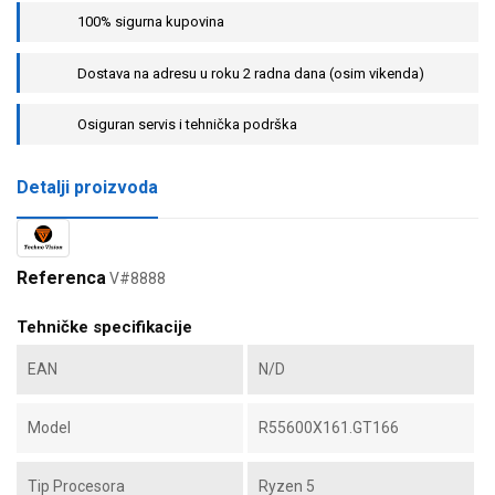
100% sigurna kupovina
Dostava na adresu u roku 2 radna dana (osim vikenda)
Osiguran servis i tehnička podrška
Detalji proizvoda
Referenca
V#8888
Tehničke specifikacije
EAN
N/D
Model
R55600X161.GT166
Tip Procesora
Ryzen 5