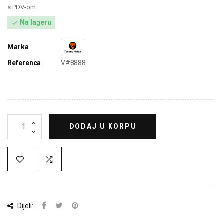
s PDV-om
Na lageru

Marka
Referenca
V#8888
DODAJ U KORPU
Dijeli: